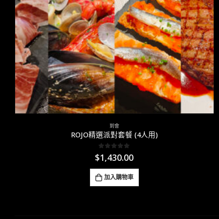
到會
ROJO精選派對套餐 (4人用)
0
out of 5
$
1,430.00
加入購物車